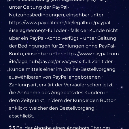
unter Geltung der PayPal-
Nutzungsbedingungen, einsehbar unter
https://www.paypal.com
/de
/legalhub
/paypal
/useragreement-full
oder - falls der Kunde nicht
über ein PayPal-Konto verfügt – unter Geltung
der Bedingungen für Zahlungen ohne PayPal-
Konto, einsehbar unter
https://www.paypal.com
/de
/legalhub
/paypal
/privacywax-full
. Zahlt der
Kunde mittels einer im Online-Bestellvorgang
auswählbaren von PayPal angebotenen
Zahlungsart, erklärt der Verkäufer schon jetzt
die Annahme des Angebots des Kunden in
dem Zeitpunkt, in dem der Kunde den Button
anklickt, welcher den Bestellvorgang
abschließt.
2.5
Bei der Abgabe eines Angebots über das